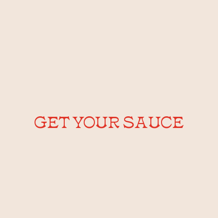
und die holzigen Enden abschneiden.
Spargel marinieren:
Spargel mit Olivenöl,
Salz und Pfeffer mischen.
Grillen:
Den Spargel auf einem heißen Grill
oder einer Grillpfanne 3-4 Minuten pro Seite
grillen, bis er leicht gebräunt und zart ist.
Servieren:
Den gegrillten Spargel auf einer
Platte anrichten, mit Lemon Mayo beträufeln
und mit Zitronenscheiben garnieren.
GET YOUR SAUCE